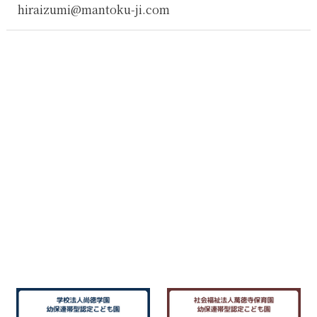
hiraizumi@mantoku-ji.com