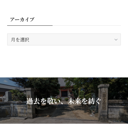
アーカイブ
ア
ー
カ
イ
ブ
過去を敬い、未来を紡ぐ