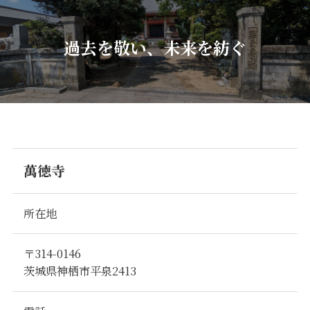
過去を敬い、未来を紡ぐ
萬徳寺
所在地
〒314-0146
茨城県神栖市平泉2413