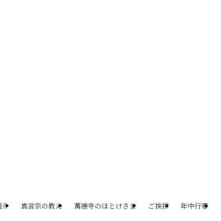
紹介
真言宗の教え
萬徳寺のほとけさま
ご挨拶
年中行事