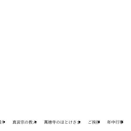
紹介
真言宗の教え
萬徳寺のほとけさま
ご挨拶
年中行事