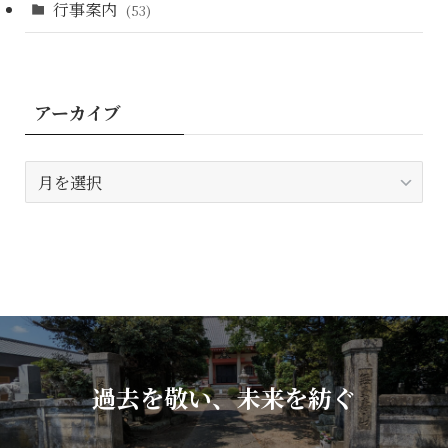
行事案内
(53)
アーカイブ
ア
ー
カ
イ
ブ
過去を敬い、未来を紡ぐ