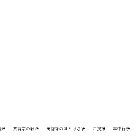
紹介
真言宗の教え
萬徳寺のほとけさま
ご挨拶
年中行事